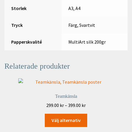
Storlek
A3, A4
Tryck
Färg, Svartvit
Papperskvalité
MultiArt silk 200gr
Relaterade produkter
Teamkänsla
Prisintervall:
299.00
kr
–
399.00
kr
299.00 kr
Den
till
Välj alternativ
här
399.00 kr
produkten