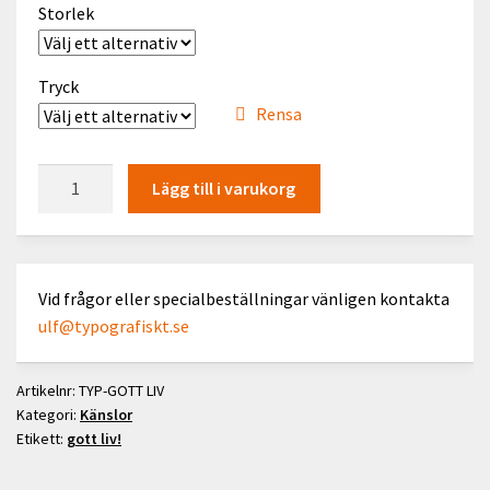
Storlek
Kontakt
English
Tryck
Rensa
gott
Lägg till i varukorg
liv!
mängd
Vid frågor eller specialbeställningar vänligen kontakta
ulf@typografiskt.se
Artikelnr:
TYP-GOTT LIV
Kategori:
Känslor
Etikett:
gott liv!