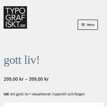
Hoppa
Hoppa
till
till
navigering
innehåll
Meny
Posters
Om Typografiskt
gott liv!
Specialbeställningar
Mitt konto
Prisintervall:
299.00
kr
–
399.00
kr
299.00 kr
Till kassan
Idé:
ett gott liv = visualiserat i typsnitt och färger.
till
Varukorg
399.00 kr