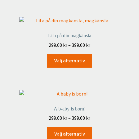
har
flera
varianter.
De
Lita på din magkänsla
olika
Prisintervall:
299.00
kr
–
399.00
kr
alternativen
299.00 kr
kan
Den
till
Välj alternativ
väljas
här
399.00 kr
på
produkten
produktsidan
har
flera
varianter.
De
A b-aby is born!
olika
Prisintervall:
299.00
kr
–
399.00
kr
alternativen
299.00 kr
kan
Den
till
Välj alternativ
väljas
här