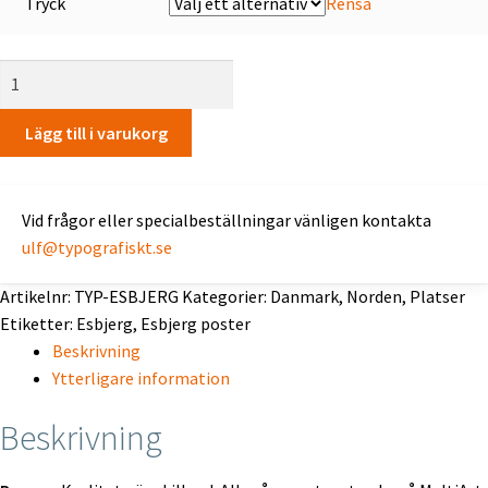
Tryck
Rensa
Esbjerg
mängd
Lägg till i varukorg
Vid frågor eller specialbeställningar vänligen kontakta
ulf@typografiskt.se
Artikelnr:
TYP-ESBJERG
Kategorier:
Danmark
,
Norden
,
Platser
Etiketter:
Esbjerg
,
Esbjerg poster
Beskrivning
Ytterligare information
Beskrivning