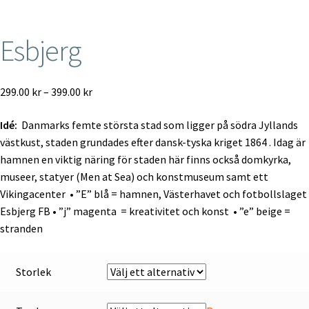
Specialbeställningar
Esbjerg
Mitt konto
Prisintervall:
299.00
kr
–
399.00
kr
Till kassan
299.00 kr
Idé:
Danmarks femte största stad som ligger på södra Jyllands
till
Varukorg
västkust, staden grundades efter dansk-tyska kriget 1864 . Idag är
399.00 kr
hamnen en viktig näring för staden här finns också domkyrka,
Kontakt
museer, statyer (Men at Sea) och konstmuseum samt ett
Vikingacenter • ”E” blå = hamnen, Västerhavet och fotbollslaget
English
Esbjerg FB • ”j” magenta = kreativitet och konst • ”e” beige =
stranden
Storlek