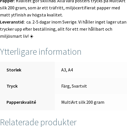
Papper:
Kvalitet gör skillnad. Alla våra posters trycks på MultiArt
silk 200 gram, som är ett träfritt, miljöcertifierat papper med
matt ytfinish av högsta kvalitet.
Leveranstid:
ca. 2-5 dagar inom Sverige. Vi håller inget lager utan
trycker upp efter beställning, allt för ett mer hållbart och
miljösmart liv! ☀️
Ytterligare information
Storlek
A3, A4
Tryck
Färg, Svartvit
Papperskvalité
MultiArt silk 200 gram
Relaterade produkter