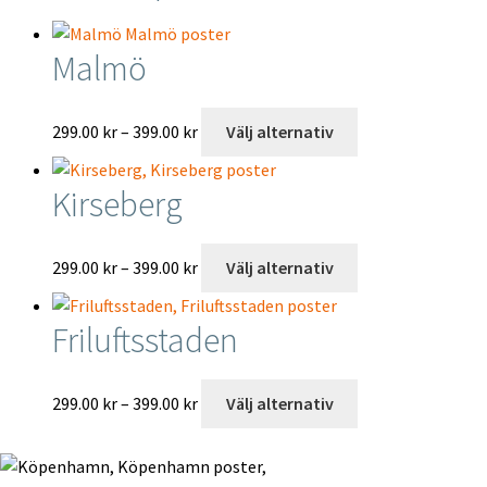
Malmö
Prisintervall:
Den
299.00
kr
–
399.00
kr
Välj alternativ
299.00 kr
här
till
produkten
Kirseberg
399.00 kr
har
flera
varianter.
Prisintervall:
Den
299.00
kr
–
399.00
kr
Välj alternativ
De
299.00 kr
här
olika
till
produkten
Friluftsstaden
alternativen
399.00 kr
har
kan
flera
väljas
varianter.
Prisintervall:
Den
299.00
kr
–
399.00
kr
Välj alternativ
på
De
299.00 kr
här
produktsidan
olika
till
produkten
alternativen
399.00 kr
har