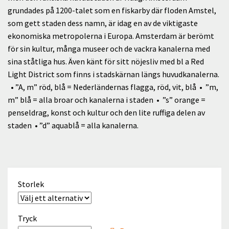
399.00 kr
grundades på 1200-talet som en fiskarby där floden Amstel,
Kontakt
som gett staden dess namn, är idag en av de viktigaste
ekonomiska metropolerna i Europa. Amsterdam är berömt
English
för sin kultur, många museer och de vackra kanalerna med
sina ståtliga hus. Även känt för sitt nöjesliv med bl a Red
Light District som finns i stadskärnan längs huvudkanalerna.
• ”A, m” röd, blå = Nederländernas flagga, röd, vit, blå • ”m,
m” blå = alla broar och kanalerna i staden • ”s” orange =
penseldrag, konst och kultur och den lite ruffiga delen av
staden • ”d” aquablå = alla kanalerna.
Storlek
Tryck