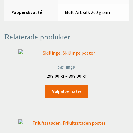
Papperskvalité
MultiArt silk 200 gram
Relaterade produkter
Skillinge
Prisintervall:
299.00
kr
–
399.00
kr
299.00 kr
Den
till
Välj alternativ
här
399.00 kr
produkten
har
flera
varianter.
De