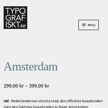
Hoppa
Hoppa
till
till
navigering
innehåll
Meny
Posters
Om Typografiskt
Amsterdam
Specialbeställningar
Mitt konto
Prisintervall:
299.00
kr
–
399.00
kr
Till kassan
299.00 kr
Idé:
Nederländernas största stad, den officiella huvudstaden
Varukorg
till
men den faktiska huvudstaden är Haag. Amsterdam