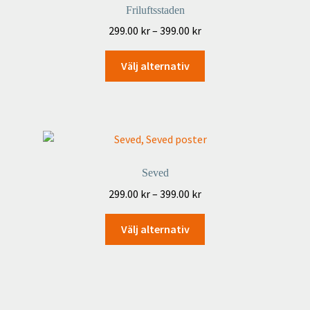
Friluftsstaden
olika
Prisintervall:
299.00
kr
–
399.00
kr
alternativen
299.00 kr
kan
Den
till
Välj alternativ
väljas
här
399.00 kr
på
produkten
produktsidan
har
flera
varianter.
De
Seved
olika
Prisintervall:
299.00
kr
–
399.00
kr
alternativen
299.00 kr
kan
Den
till
Välj alternativ
väljas
här
399.00 kr
på
produkten
produktsidan
har
flera
varianter.