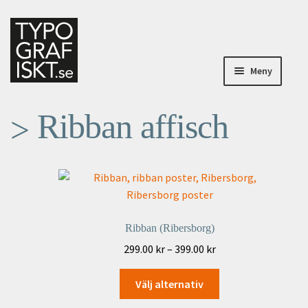
Hoppa
Hoppa
till
till
navigering
innehåll
Meny
Posters
Ribban affisch
Om Typografiskt
Specialbeställningar
Mitt konto
Ribban (Ribersborg)
Prisintervall:
299.00
kr
–
399.00
kr
Till kassan
299.00 kr
Den
till
Välj alternativ
Varukorg
här
399.00 kr