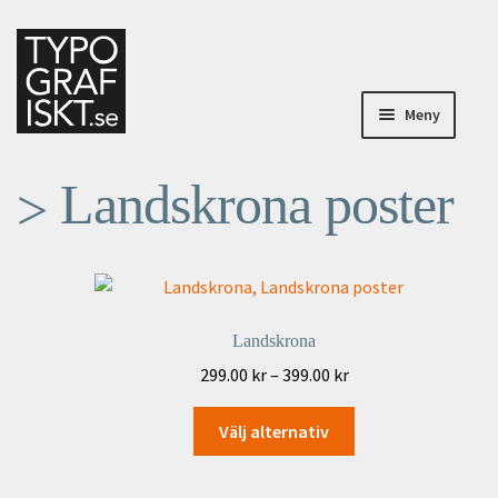
Hoppa
Hoppa
till
till
navigering
innehåll
Meny
Posters
Landskrona poster
Om Typografiskt
Specialbeställningar
Landskrona
Mitt konto
Prisintervall:
299.00
kr
–
399.00
kr
299.00 kr
Till kassan
Den
till
Välj alternativ
här
399.00 kr
Varukorg
produkten