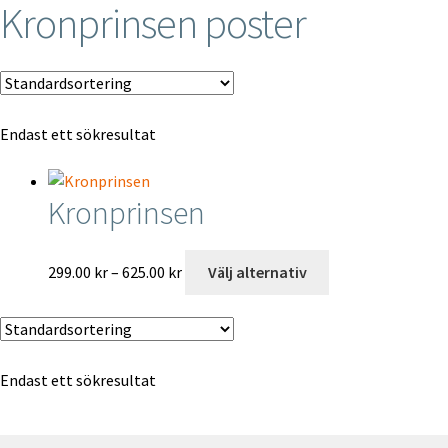
Kronprinsen poster
Specialbeställningar
Mitt konto
Endast ett sökresultat
Till kassan
Varukorg
Kronprinsen
Kontakt
Prisintervall:
Den
299.00
kr
–
625.00
kr
Välj alternativ
299.00 kr
här
English
till
produkten
625.00 kr
har
flera
Endast ett sökresultat
varianter.
De
olika