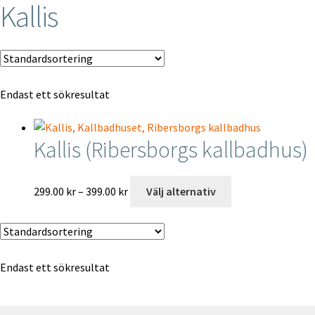
Kallis
Specialbeställningar
Mitt konto
Endast ett sökresultat
Till kassan
Varukorg
Kallis (Ribersborgs kallbadhus)
Kontakt
Prisintervall:
Den
299.00
kr
–
399.00
kr
Välj alternativ
299.00 kr
här
English
till
produkten
399.00 kr
har
flera
Endast ett sökresultat
varianter.
De
olika