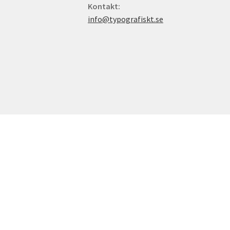
Kontakt:
info@typografiskt.se
idan