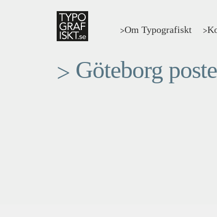
Hoppa
Hoppa
till
till
Om Typografiskt
Ko
navigering
innehåll
>
>
Göteborg poste