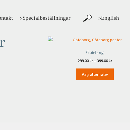
ntakt
Specialbeställningar
English
>
>
r
Göteborg
Prisinterva
299.00
kr
–
399.00
kr
299.00 kr
Den
till
Välj alternativ
här
399.00 kr
produkte
har
flera
varianter.
De
olika
alternati
kan