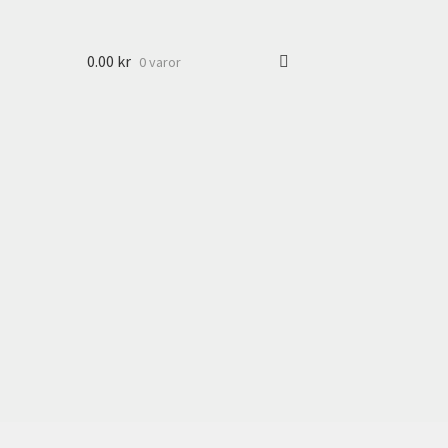
0.00
kr
0 varor
ll:
n
ven