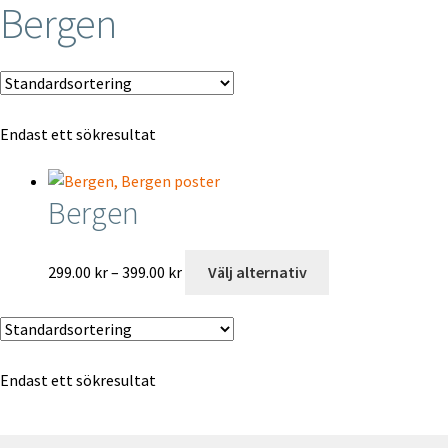
Bergen
Specialbeställningar
Mitt konto
Endast ett sökresultat
Till kassan
Varukorg
Bergen
Kontakt
Prisintervall:
Den
299.00
kr
–
399.00
kr
Välj alternativ
299.00 kr
här
English
till
produkten
399.00 kr
har
flera
Endast ett sökresultat
varianter.
De
olika